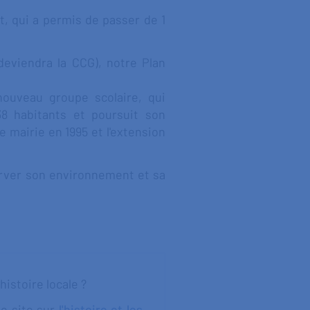
t, qui a permis de passer de 1
eviendra la CCG), notre Plan
nouveau groupe scolaire, qui
38 habitants et poursuit son
e mairie en 1995 et l'extension
rver son environnement et sa
istoire locale ?
le site sur
l'histoire et les