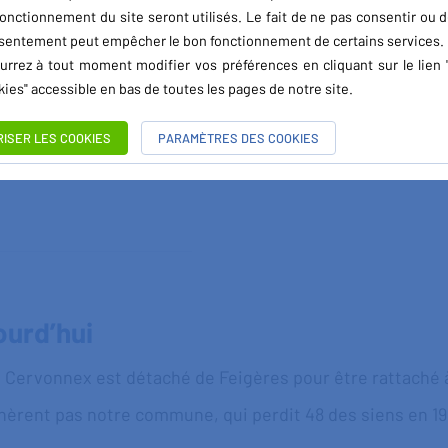
onctionnement du site seront utilisés. Le fait de ne pas consentir ou d
n
en 1815
, un traité entre la France et l'Autriche déchira
sentement peut empêcher le bon fonctionnement de certains services.
et Rumilly restait à la France pour former le départem
urrez à tout moment modifier vos préférences en cliquant sur le lien 
 revenait à la Maison de Savoie et était rattachée au Piém
ies" accessible en bas de toutes les pages de notre site.
en 1835
, de reconstruire l'église, celle-ci devenant trop
fin en 1847. Trente ans plus tard fut construite la chapel
RISER LES COOKIES
PARAMÈTRES DES COOKIES
econstruite en 1927).
ourd’hui
e Cervonnex est détaché de Feigères pour être rattaché
nèrent pas notre commune, qui perdit 48 des siens en 1914