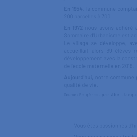
En 1954
, la commune comptait
200 parcelles à 700.
En 1972
nous avons adhéré au
Sommaire d'Urbanisme est adop
Le village se développe, av
accueillait alors 69 élèves
développement avec la construc
de l'ecole maternelle en 2018.
Aujourd'hui,
notre commune po
qualité de vie.
Source :
Feigères, par Abel Jacqu
Vous êtes passionnés d'hi
Vous pouvez consulter le