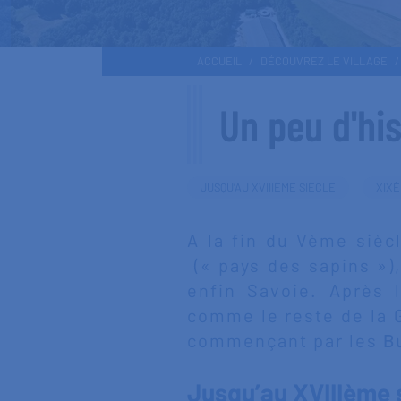
ACCUEIL
DÉCOUVREZ LE VILLAGE
Un peu d'his
JUSQU’AU XVIIIÈME SIÈCLE
XIXÈ
A la fin du Vème sièc
(« pays des sapins »)
enfin Savoie. Après 
comme le reste de la G
commençant par les
B
Jusqu’au XVIIIème 