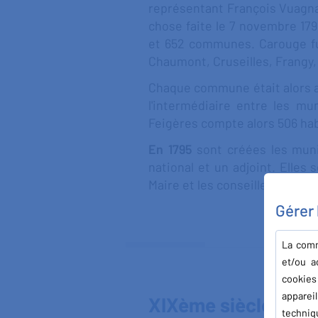
représentant François Vuagnat
chose faite le 7 novembre 17
et 652 communes. Carouge fu
Chaumont, Cruseilles, Frangy, 
Chaque commune était alors a
l'intermédiaire entre les mu
Feigères compte alors 506 hab
En 1795
sont créées les muni
national et un adjoint. Elles
Maire et les conseillers.
Gérer
La comm
et/ou a
cookies
apparei
XIXème siècle
techniq