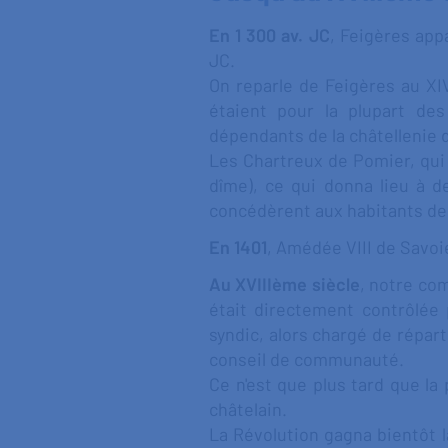
En 1 300 av. JC
, Feigères app
JC.
On reparle de Feigères au XI
étaient pour la plupart de
dépendants de la châtellenie d
Les Chartreux de Pomier, qui 
dîme), ce qui donna lieu à 
concédèrent aux habitants de P
En 1401
, Amédée VIII de Savoi
Au XVIII
ème
siècle
, notre com
était directement contrôlée 
syndic, alors chargé de réparti
conseil de communauté.
Ce n'est que plus tard que l
châtelain.
La Révolution gagna bientôt 