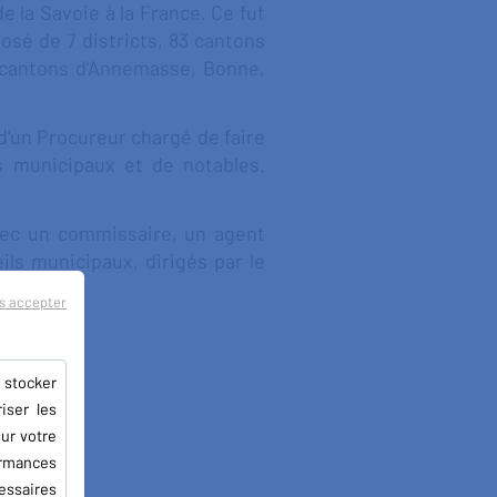
 la Savoie à la France. Ce fut
sé de 7 districts, 83 cantons
 cantons d'Annemasse, Bonne,
'un Procureur chargé de faire
rs municipaux et de notables.
vec un commissaire, un agent
ils municipaux, dirigés par le
s accepter
 stocker
iser les
ur votre
ormances
essaires