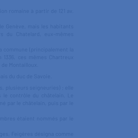
on romaine à partir de 121 av.
de Genève, mais les habitants
urs du Chatelard, eux-mêmes
 la commune (principalement la
En 1336, ces mêmes Chartreux
 de Montailloux.
ais du duc de Savoie.
, plusieurs seigneuries) ; elle
 le contrôle du châtelain. Le
né par le châtelain, puis par le
membres étaient nommés par le
roges, Feigères désigna comme