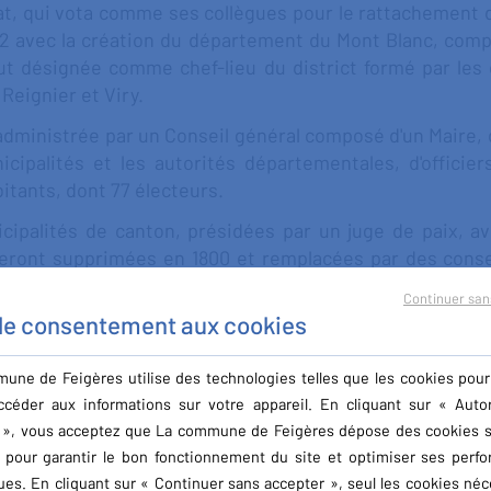
, qui vota comme ses collègues pour le rattachement de
92 avec la création du département du Mont Blanc, compo
t désignée comme chef-lieu du district formé par les
Reignier et Viry.
dministrée par un Conseil général composé d'un Maire, d
nicipalités et les autorités départementales, d'officie
itants, dont 77 électeurs.
cipalités de canton, présidées par un juge de paix, a
 seront supprimées en 1800 et remplacées par des conse
Continuer san
 le consentement aux cookies
une de Feigères utilise des technologies telles que les cookies pour
ccéder aux informations sur votre appareil. En cliquant sur « Autor
 », vous acceptez que La commune de Feigères dépose des cookies s
l pour garantir le bon fonctionnement du site et optimiser ses perf
ues. En cliquant sur « Continuer sans accepter », seul les cookies néc