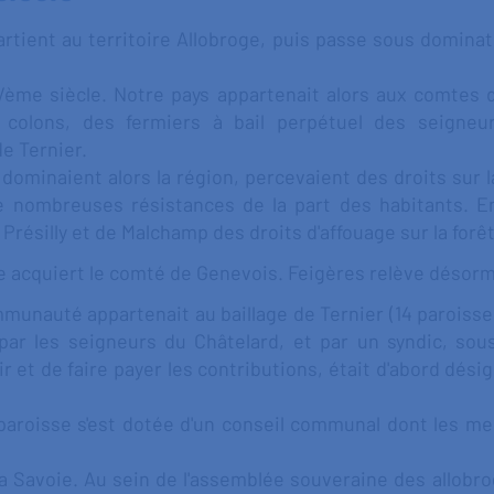
artient au territoire Allobroge, puis passe sous dominati
Vème siècle. Notre pays appartenait alors aux comtes 
s colons, des fermiers à bail perpétuel des seigne
e Ternier.
dominaient alors la région, percevaient des droits sur
de nombreuses résistances de la part des habitants. 
résilly et de Malchamp des droits d'affouage sur la forêt
e acquiert le comté de Genevois. Feigères relève désorm
munauté appartenait au baillage de Ternier (14 paroisses
par les seigneurs du Châtelard, et par un syndic, sous
r et de faire payer les contributions, était d'abord désig
a paroisse s'est dotée d'un conseil communal dont les 
la Savoie. Au sein de l'assemblée souveraine des allob