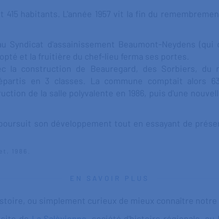
 415 habitants. L'année 1957 vit la fin du remembremen
 Syndicat d'assainissement Beaumont-Neydens (qui d
té et la fruitière du chef-lieu ferma ses portes.
ec la construction de Beauregard, des Sorbiers, du 
 répartis en 3 classes. La commune comptait alors 6
tion de la salle polyvalente en 1986, puis d'une nouvell
ursuit son développement tout en essayant de prése
et, 1986.
EN SAVOIR PLUS
stoire, ou simplement curieux de mieux connaître notre h
 site de
La Salèvienne
, société d'histoire régionale, ou 