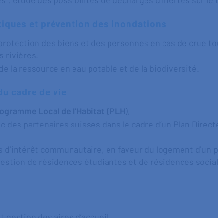
 : étude des possibilités de décharges d’inertes sur le t
tiques et prévention des inondations
 protection des biens et des personnes en cas de crue t
 rivières.
de la ressource en eau potable et de la biodiversité.
du cadre de vie
ogramme Local de l'Habitat (PLH)
,
c des partenaires suisses dans le cadre d’un Plan Directe
s d’intérêt communautaire, en faveur du logement d’un p
t gestion de résidences étudiantes et de résidences soci
 gestion des aires d’accueil