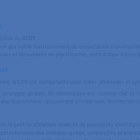
e
vision du
SCOT
ion aux outils institutionnels de coopération transfrontal
udes et documents de planification, outil d’observation 
que
unes, la CCG est compétente pour créer, aménager et gére
une stratégie globale de développement commercial et
issu économique : accueil des entreprises, commerce et
 :
ion, la gestion d’ateliers relais et de pépinières d’entrepr
approchement des collèges, lycées, universités et entrep