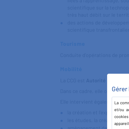
liées à l’apprentissage, so
scientifique sur la techno
très haut débit sur le terri
des actions de développem
scientifique transfrontalier
Tourisme
Conduite d’opérations de promo
Mobilité
La CCG est
Autorité Organisat
Gérer
Dans ce cadre, elle organise l
Elle intervient également dan
La comm
et/ou a
la création et l’exploitation
cookies
les études, la création et 
apparei
aménagement de P+R