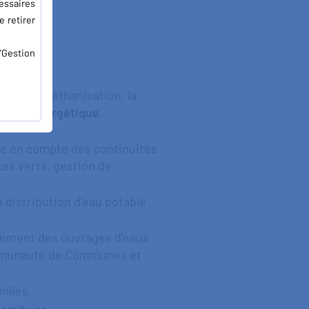
essaires
e retirer
"Gestion
hets, la méthanisation, la
ation énergétique
,
ise en compte des continuités
ces verts, gestion de
a distribution d’eau potable
llement des ouvrages d’eaux
 Communauté de Communes et
milés,