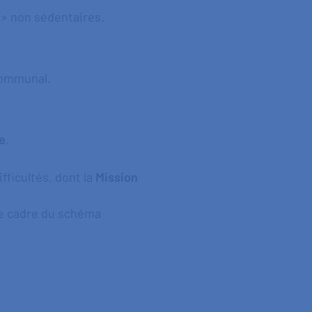
e » non sédentaires.
communal.
e
,
ficultés, dont la
Mission
le cadre du schéma