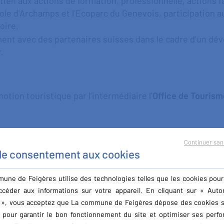
utien aux actions de formation, professionnelle, actions 
pole d’Archamps et l’Ecoparc du Genevois, participation a
toire,
ent avec des partenaires suisses dans le cadre d’un d
.
tion touristique par l’intermédiaire l’
Office de Tourism
rice de la Mobilité (AOM)
.
Continuer san
 le consentement aux cookies
es services de transport urbain, y compris les
transports
s :
une de Feigères utilise des technologies telles que les cookies pour
ccéder aux informations sur votre appareil. En cliquant sur « Autor
 de la ligne de
tramway St Julien - Genève
,
 », vous acceptez que La commune de Feigères dépose des cookies s
la gestion du
Pôle d’Echange Multimodal de St-Julien-en
l pour garantir le bon fonctionnement du site et optimiser ses perf