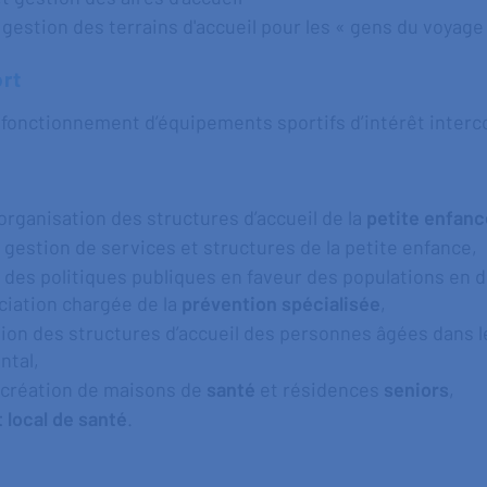
t gestion des terrains d'accueil pour les « gens du voyag
ort
t fonctionnement d’équipements sportifs d’intérêt inter
organisation des structures d’accueil de la
petite enfanc
estion de services et structures de la petite enfance,
s politiques publiques en faveur des populations en dif
ociation chargée de la
prévention spécialisée
,
tion des structures d’accueil des personnes âgées dans 
ntal,
la création de maisons de
santé
et résidences
seniors
,
 local de santé
.