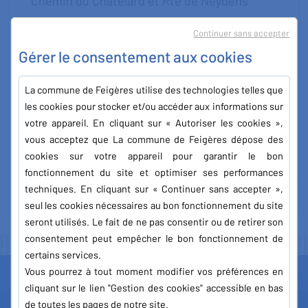
Chemin du Chatelard et Rte de Neydens
Période : Juin 2026
Continuer sans accepter
Mise en place de signalisation adéquate
Gérer le consentement aux cookies
selon le chantier
La commune de Feigères utilise des technologies telles que
Entreprise : SCTP
les cookies pour stocker et/ou accéder aux informations sur
votre appareil. En cliquant sur « Autoriser les cookies »,
vous acceptez que La commune de Feigères dépose des
cookies sur votre appareil pour garantir le bon
fonctionnement du site et optimiser ses performances
techniques. En cliquant sur « Continuer sans accepter »,
TÉLÉCHARGER LA DOCUMENTATION
seul les cookies nécessaires au bon fonctionnement du site
seront utilisés. Le fait de ne pas consentir ou de retirer son
consentement peut empêcher le bon fonctionnement de
certains services.
Vous pourrez à tout moment modifier vos préférences en
cliquant sur le lien "Gestion des cookies" accessible en bas
de toutes les pages de notre site.