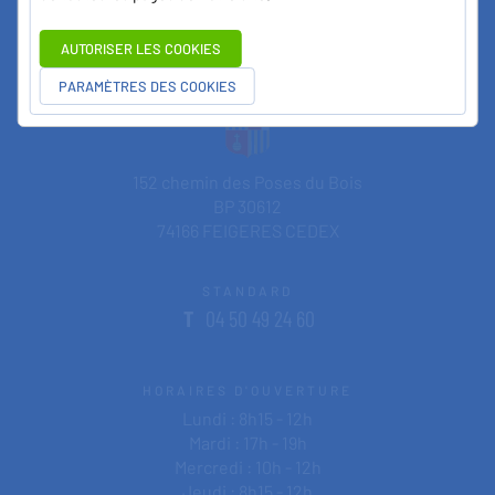
Commune de
Feigères
AUTORISER LES COOKIES
PARAMÈTRES DES COOKIES
152 chemin des Poses du Bois
BP 30612
74166 FEIGERES CEDEX
STANDARD
T
04 50 49 24 60
HORAIRES D'OUVERTURE
Lundi : 8h15 - 12h
Mardi : 17h - 19h
Mercredi : 10h - 12h
Jeudi : 8h15 - 12h