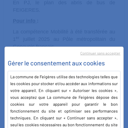
En PJ, le plan des abris de bus de
FEIGERES.
Pour info
:
La compétence Mobilité à été transférée au
er
1
juillet 2025 au Pôle métropolitain du
Genevois français.
Continuer sans accepter
Coordonnées :
Gérer le consentement aux cookies
Isaëlle ROSTAING Service Transport
Scolaire
La commune de Feigères utilise des technologies telles que
les cookies pour stocker et/ou accéder aux informations sur
Direction des Mobilités Antenne d’Archamps
votre appareil. En cliquant sur « Autoriser les cookies »,
Tel. : 04 50 959 959
vous acceptez que La commune de Feigères dépose des
cookies sur votre appareil pour garantir le bon
Transport-scolaire@genevoisfrancais.org
fonctionnement du site et optimiser ses performances
techniques. En cliquant sur « Continuer sans accepter »,
seul les cookies nécessaires au bon fonctionnement du site